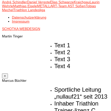
André Schindler
Daniel Vergote
Elias Schwarze
Kraichgau
Laurin
Wehrle
Matthias Eisele
METALLART-Team AST Süßen
Tobias
Mechel
Triathlon Landesliga
Datenschutzerklärung
Impressum
SCHOTKA WEBDESIGN
Martin Tinger
Text 1
Text 2
Text 3
Text 4
×
Marcus Büchler
Sportliche Leitung
„nullauf21“ seit 2013
Inhaber Triathlon
Trainer-lizenz C