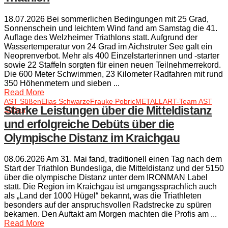
18.07.2026 Bei sommerlichen Bedingungen mit 25 Grad,
Sonnenschein und leichtem Wind fand am Samstag die 41.
Auflage des Welzheimer Triathlons statt. Aufgrund der
Wassertemperatur von 24 Grad im Aichstruter See galt ein
Neoprenverbot. Mehr als 400 Einzelstarterinnen und -starter
sowie 22 Staffeln sorgten für einen neuen Teilnehmerrekord.
Die 600 Meter Schwimmen, 23 Kilometer Radfahren mit rund
350 Höhenmetern und sieben ...
Read More
AST Süßen
Elias Schwarze
Frauke Pobric
METALLART-Team AST
Starke Leistungen über die Mitteldistanz
Süßen
und erfolgreiche Debüts über die
Olympische Distanz im Kraichgau
08.06.2026 Am 31. Mai fand, traditionell einen Tag nach dem
Start der Triathlon Bundesliga, die Mitteldistanz und der 5150
über die olympische Distanz unter dem IRONMAN Label
statt. Die Region im Kraichgau ist umgangssprachlich auch
als „Land der 1000 Hügel“ bekannt, was die Triathleten
besonders auf der anspruchsvollen Radstrecke zu spüren
bekamen. Den Auftakt am Morgen machten die Profis am ...
Read More