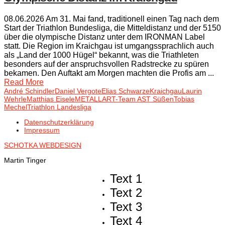
08.06.2026 Am 31. Mai fand, traditionell einen Tag nach dem
Start der Triathlon Bundesliga, die Mitteldistanz und der 5150
über die olympische Distanz unter dem IRONMAN Label
statt. Die Region im Kraichgau ist umgangssprachlich auch
als „Land der 1000 Hügel“ bekannt, was die Triathleten
besonders auf der anspruchsvollen Radstrecke zu spüren
bekamen. Den Auftakt am Morgen machten die Profis am ...
Read More
André Schindler
Daniel Vergote
Elias Schwarze
Kraichgau
Laurin
Wehrle
Matthias Eisele
METALLART-Team AST Süßen
Tobias
Mechel
Triathlon Landesliga
Datenschutzerklärung
Impressum
SCHOTKA WEBDESIGN
Martin Tinger
Text 1
Text 2
Text 3
Text 4