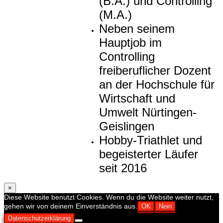
(B.A.) und Controlling
(M.A.)
Neben seinem
Hauptjob im
Controlling
freiberuflicher Dozent
an der Hochschule für
Wirtschaft und
Umwelt Nürtingen-
Geislingen
Hobby-Triathlet und
begeisterter Läufer
seit 2016
×
Diese Website benutzt Cookies. Wenn du die Website weiter nutzt,
gehen wir von deinem Einverständnis aus.
OK
Nein
Datenschutzerklärung