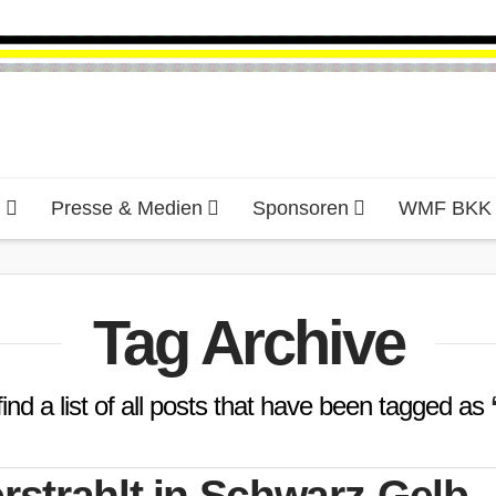
d
Presse & Medien
Sponsoren
WMF BKK H
Tag Archive
find a list of all posts that have been tagged as
rstrahlt in Schwarz-Gelb