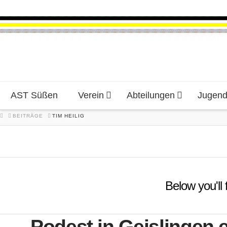
AST Süßen
Verein
Abteilungen
Jugen
HOME
BEITRÄGE
TIM HEILIG
Below you'll 
Podest in Geislingen e