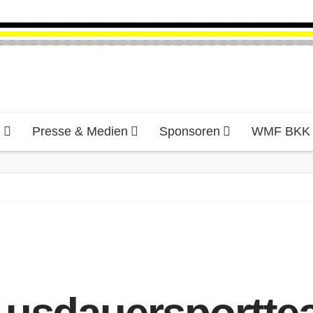
d
Presse & Medien
Sponsoren
WMF BKK H