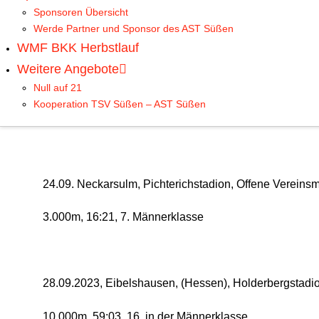
Sponsoren Übersicht
7,5 km, 48:07, 3. M60
Werde Partner und Sponsor des AST Süßen
WMF BKK Herbstlauf
Weitere Angebote
23.09. Bad Wildbad, Baden-Württembergische Meisters
Null auf 21
Kooperation TSV Süßen – AST Süßen
10,0 km, 1:00:26, 12. M60
24.09. Neckarsulm, Pichterichstadion, Offene Vereinsm
3.000m, 16:21, 7. Männerklasse
28.09.2023, Eibelshausen, (Hessen), Holderbergstadio
10.000m, 59:03, 16. in der Männerklasse