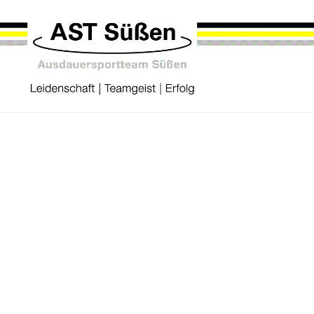
 September 2023
traßenlauf. Podiumsplätze in Pfungstadt, Fellbach
Liebenzell ging es dann davor noch nach Pfungstadt