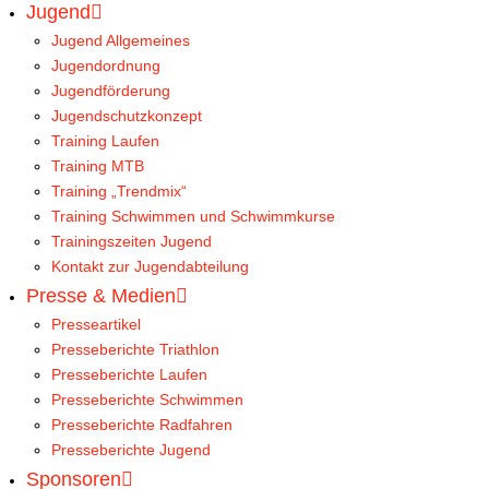
Jugend
06.09. Pfungstadt, (Hessen), Nationales Abendsportfes
Jugend Allgemeines
1000 m, 5:11,13, 1. M60
Jugendordnung
Jugendförderung
Jugendschutzkonzept
Training Laufen
07.09. Saarlouis-Fraulautern, (Saarland), Abendsportfe
Training MTB
Training „Trendmix“
1000 m, 5:07,38, 4. Männerklasse
Training Schwimmen und Schwimmkurse
Trainingszeiten Jugend
Kontakt zur Jugendabteilung
Presse & Medien
10.09. Bad Liebenzell, Deutsche Meisterschaften Stra
Presseartikel
Presseberichte Triathlon
10,0 km, 1:06:13, 27. M60
Presseberichte Laufen
Presseberichte Schwimmen
Presseberichte Radfahren
Presseberichte Jugend
16.09. Fellbach, City-Run
Sponsoren