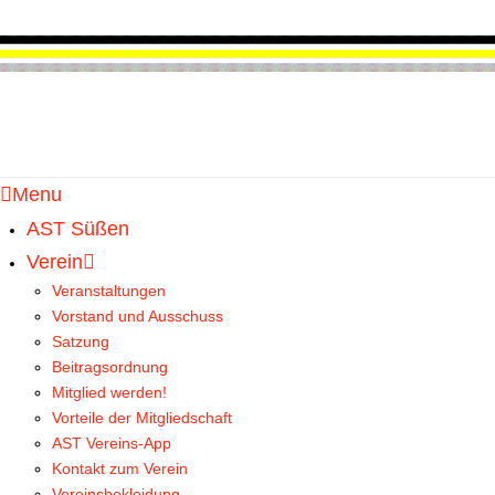
Menu
AST Süßen
HOME
BEITRÄGE
ALOIS-LAUFEND UNTERWEGS FÜR DAS AST SÜSSEN IM SE
Verein
Veranstaltungen
Vorstand und Ausschuss
Alois-laufend unterw
Satzung
Beitragsordnung
Mitglied werden!
Deutsche Meisterschaften in Bad Liebenzell und B
Vorteile der Mitgliedschaft
und Ötigheim.
AST Vereins-App
Kontakt zum Verein
Nach einer für mich ungewöhnlich langen Wettkampfpa
Vereinsbekleidung