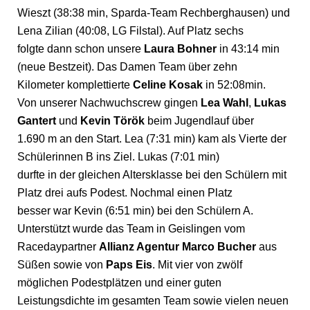
Wieszt (38:38 min, Sparda-Team Rechberghausen) und
Lena Zilian (40:08, LG Filstal). Auf Platz sechs
folgte dann schon unsere
Laura Bohner
in 43:14 min
(neue Bestzeit). Das Damen Team über zehn
Kilometer komplettierte
Celine Kosak
in 52:08min.
Von unserer Nachwuchscrew gingen
Lea Wahl
,
Lukas
Gantert
und
Kevin Török
beim Jugendlauf über
1.690 m an den Start. Lea (7:31 min) kam als Vierte der
Schülerinnen B ins Ziel. Lukas (7:01 min)
durfte in der gleichen Altersklasse bei den Schülern mit
Platz drei aufs Podest. Nochmal einen Platz
besser war Kevin (6:51 min) bei den Schülern A.
Unterstützt wurde das Team in Geislingen vom
Racedaypartner
Allianz Agentur Marco Bucher
aus
Süßen sowie von
Paps Eis
. Mit vier von zwölf
möglichen Podestplätzen und einer guten
Leistungsdichte im gesamten Team sowie vielen neuen