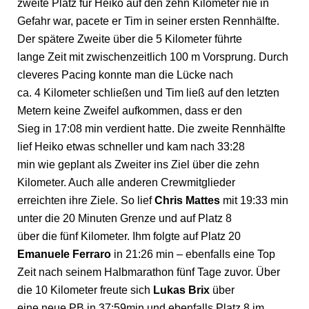
zweite Platz für Heiko auf den zehn Kilometer nie in
Gefahr war, pacete er Tim in seiner ersten Rennhälfte.
Der spätere Zweite über die 5 Kilometer führte
lange Zeit mit zwischenzeitlich 100 m Vorsprung. Durch
cleveres Pacing konnte man die Lücke nach
ca. 4 Kilometer schließen und Tim ließ auf den letzten
Metern keine Zweifel aufkommen, dass er den
Sieg in 17:08 min verdient hatte. Die zweite Rennhälfte
lief Heiko etwas schneller und kam nach 33:28
min wie geplant als Zweiter ins Ziel über die zehn
Kilometer. Auch alle anderen Crewmitglieder
erreichten ihre Ziele. So lief
Chris Mattes
mit 19:33 min
unter die 20 Minuten Grenze und auf Platz 8
über die fünf Kilometer. Ihm folgte auf Platz 20
Emanuele Ferraro
in 21:26 min – ebenfalls eine Top
Zeit nach seinem Halbmarathon fünf Tage zuvor. Über
die 10 Kilometer freute sich
Lukas Brix
über
eine neue PB in 37:59min und ebenfalls Platz 8 im