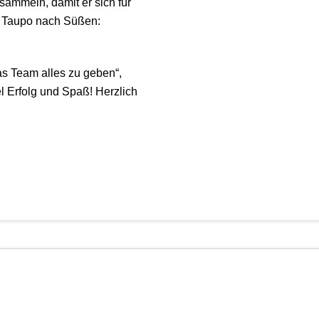
 sammeln, damit er sich für
n Taupo nach Süßen:
as Team alles zu geben“,
l Erfolg und Spaß! Herzlich