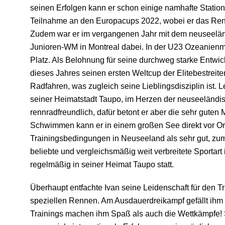
seinen Erfolgen kann er schon einige namhafte Statione
Teilnahme an den Europacups 2022, wobei er das Renne
Zudem war er im vergangenen Jahr mit dem neuseelän
Junioren-WM in Montreal dabei. In der U23 Ozeanienme
Platz. Als Belohnung für seine durchweg starke Entwic
dieses Jahres seinen ersten Weltcup der Elitebestreite
Radfahren, was zugleich seine Lieblingsdisziplin ist. L
seiner Heimatstadt Taupo, im Herzen der neuseeländis
rennradfreundlich, dafür betont er aber die sehr guten
Schwimmen kann er in einem großen See direkt vor Ort
Trainingsbedingungen in Neuseeland als sehr gut, zuma
beliebte und vergleichsmäßig weit verbreitete Sportart 
regelmäßig in seiner Heimat Taupo statt.
Überhaupt entfachte Ivan seine Leidenschaft für den T
speziellen Rennen. Am Ausdauerdreikampf gefällt ihm 
Trainings machen ihm Spaß als auch die Wettkämpfe! Se