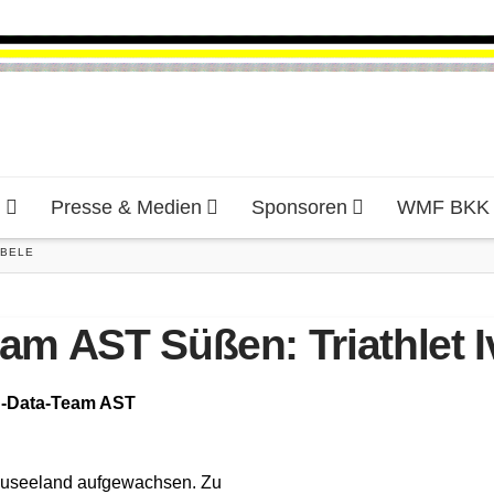
d
Presse & Medien
Sponsoren
WMF BKK H
BELE
am AST Süßen: Triathlet I
h-Data-Team AST
 Neuseeland aufgewachsen. Zu