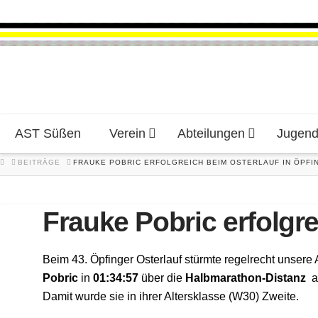
AST Süßen
Verein
Abteilungen
Jugen
HOME
BEITRÄGE
FRAUKE POBRIC ERFOLGREICH BEIM OSTERLAUF IN ÖPFI
Frauke Pobric erfolgr
Beim 43. Öpfinger Osterlauf stürmte regelrecht unsere 
Pobric
in
01:34:57
über die
Halbmarathon-Distanz
au
Damit wurde sie in ihrer Altersklasse (W30) Zweite.