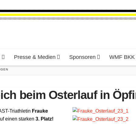
d
Presse & Medien
Sponsoren
WMF BKK H
NGEN
eich beim Osterlauf in Öpf
AST-Triathletin
Frauke
f einen starken
3. Platz!