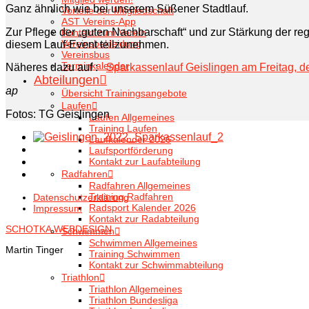
Ganz ähnlich wie bei unserem Süßener Stadtlauf.
Vorteile der Mitgliedschaft
AST Vereins-App
Zur Pflege der „guten Nachbarschaft“ und zur Stärkung der re
Kontakt zum Verein
Vereinsbekleidung
diesem Lauf-Event teilzunehmen.
Vereinsbus
Terminkalender
Näheres dazu auf :
Sparkassenlauf Geislingen am Freitag, de
Abteilungen
ap
Übersicht Trainingsangebote
Laufen
Fotos: TG Geislingen
Laufen Allgemeines
Training Laufen
Laufkalender 2026
Laufsportförderung
Kontakt zur Laufabteilung
Radfahren
Radfahren Allgemeines
Training Radfahren
Datenschutzerklärung
Radsport Kalender 2026
Impressum
Kontakt zur Radabteilung
SCHOTKA WEBDESIGN
Schwimmen
Schwimmen Allgemeines
Martin Tinger
Training Schwimmen
Kontakt zur Schwimmabteilung
Triathlon
Triathlon Allgemeines
Triathlon Bundesliga