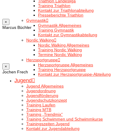
Triathlon Landesliga
Training Triathlon
Kontakt zur Triathlonabteilung
Presseberichte Triathlon
Gymnastik
×
Gymnastik Allgemeines
Marcus Büchler
Training Gymnastik
Kontakt zur Gymnastikabteilung
Nordic Walking
Nordic Walking Allgemeines
Training Nordic Walking
Termine Nordic Walking
Herzsportgruppe
Herzsportgruppe Allgemeines
×
Training Herzsportgruppe
Jochen Frech
Kontakt zur Herzsportgruppe-Abteilung
Jugend
Jugend Allgemeines
Jugendordnung
Jugendförderung
Jugendschutzkonzept
Training Laufen
Training MTB
Training „Trendmix“
Training Schwimmen und Schwimmkurse
Trainingszeiten Jugend
Kontakt zur Jugendabteilung