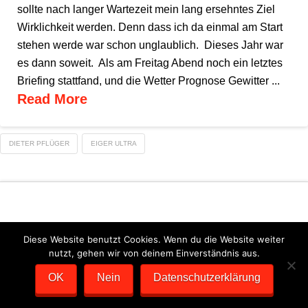
sollte nach langer Wartezeit mein lang ersehntes Ziel
Wirklichkeit werden. Denn dass ich da einmal am Start
stehen werde war schon unglaublich. Dieses Jahr war
es dann soweit. Als am Freitag Abend noch ein letztes
Briefing stattfand, und die Wetter Prognose Gewitter ...
Read More
DIETER PFLÜGER
EIGER ULTRA
Diese Website benutzt Cookies. Wenn du die Website weiter
DATENSCHUTZERKLÄRUNG
IMPRESSUM
nutzt, gehen wir von deinem Einverständnis aus.
SCHOTKA WEBDESIGN
OK
Nein
Datenschutzerklärung