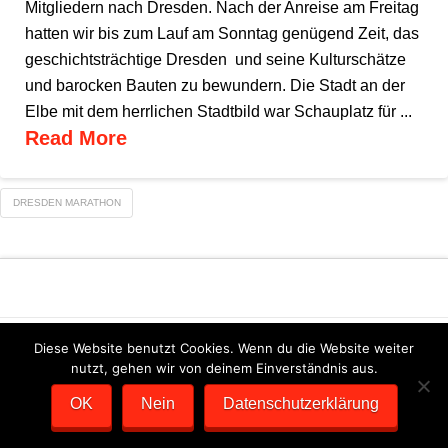
Mitgliedern nach Dresden. Nach der Anreise am Freitag
hatten wir bis zum Lauf am Sonntag genügend Zeit, das
geschichtsträchtige Dresden und seine Kulturschätze
und barocken Bauten zu bewundern. Die Stadt an der
Elbe mit dem herrlichen Stadtbild war Schauplatz für ...
Read More
DRESDEN MARATHON
DATENSCHUTZERKLÄRUNG
IMPRESSUM
Diese Website benutzt Cookies. Wenn du die Website weiter
nutzt, gehen wir von deinem Einverständnis aus.
SCHOTKA WEBDESIGN
OK
Nein
Datenschutzerklärung