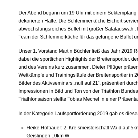
Der Abend begann um 19 Uhr mit einem Sektempfang i
dekorierten Halle. Die Schlemmerküche Eichert serviert
abwechslungsreiches Buffet mit großer Salatauswahl.
Team der Schlemmerküche für das gelungene Buffet un
Unser 1. Vorstand Martin Büchler ließ das Jahr 2019 
dabei die sportlichen Highlights der Breitensportler, 
und des Vereins kurz zusammen. Dieter Pflüger präsent
Wettkämpfe und Trainingsläufe der Breitensportler in 
Bilder des Aktivseminars „null auf 21“, präsentiert durc
Impressionen in Bild und Ton von der Triathlon Bunde
Triathlonsaison stellte Tobias Mechel in einer Präsen
In der Kategorie Laufsportförderung 2019 gab es dieses
Heike Hofbauer: 2. Kreismeisterschaft Waldlauf 5k
Geislingen 10km W