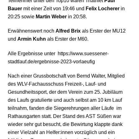
Teilnehmer unter den Top10 waren Triathlet
Paul
Bauer
mit einer Zeit von 19:46 und
Felix Locherer
in
20:25 sowie
Martin Weber
in 20:58.
Erwähnenswert noch
Alfred Brix
als Erster der MU12
und
Armin Kuhn
als Erster der M60.
Alle Ergebnisse unter https://www.suessener-
stadtlauf.de/ergebnisse-2023-vorlaeufig
Nach einer Grussbotschaft von Bernd Walter, Mitglied
des WLV-Fachausschuss Freizeit-, Lauf- und
Gesundheitssport, der dem Verein zum 25. Jubiläum
des Laufs gratulierte und auch selbst am 10 km Lauf
teilnahm, fanden die Siegerehrungen aller Läufe im
Rathausgarten statt. Der Stand des AST Süßen war
wieder sehr gut besucht, die Bewirtung klappte dank
einer Vielzahl an Helfer:innen vorzüglich und ein