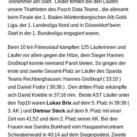
Teilnehmer am Start. Leider fehlten bei den Läufen
unsere Triathleten des Pusch Data Teams , die allesamt
beim Finale der 1. Baden-Württembergischen Alb Gold-
Liga, der 1. Landesliga Nord und in Düsseldorf beim
Start in der 1. Bundesliga engagiert waren.
Beim 10 km Fitnesslauf kämpften 125 Läuferinnen und
Läufer vor allem gegen die Hitze, dem Sieger Hannes
Großkopf konnte niemand Paroli bieten. So gingen der
erste und zweite Gesamt-Platz an Läufer des Sparda
Teams Rechberghausen: Hannes Großkopf ( 33:10 )
und Daniel Fodor ( 36:36 ) . Den dritten Platz erkämpfte
sich David Koeble in 37:16 min. Beste AST Läufer unter
den Top10 waren
Lukas Brix
auf dem 5. Platz in 39:38 (
3. AK ) und
Dietmar Steck
auf dem 9. Platz mit einer
Zeit von 41:52 und dem 2. Platz seiner AK. Bei den
Frauen war Sandra Burkhard vom Haugaserviceteam
Schwabenwald in 40:14 auf dem Siegerpodest. Zweite