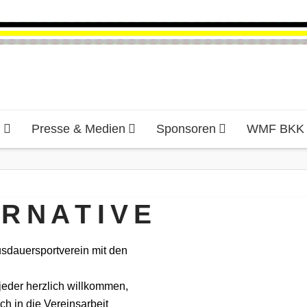
d
Presse & Medien
Sponsoren
WMF BKK H
R N A T I V E
usdauersportverein mit den
 jeder herzlich willkommen,
ch in die Vereinsarbeit