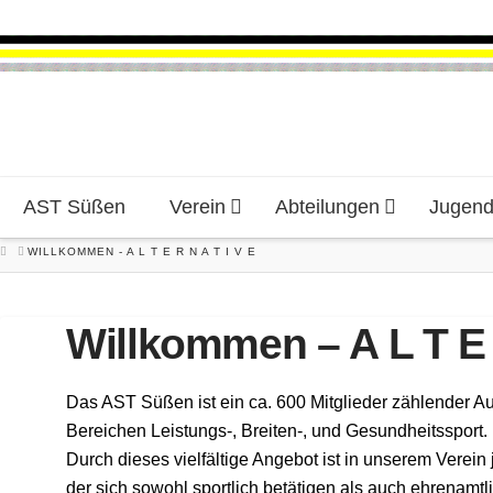
AST Süßen
Verein
Abteilungen
Jugen
HOME
WILLKOMMEN - A L T E R N A T I V E
Willkommen – A L T E 
Das AST Süßen ist ein ca. 600 Mitglieder zählender A
Bereichen Leistungs-, Breiten-, und Gesundheitssport.
Durch dieses vielfältige Angebot ist in unserem Verein
der sich sowohl sportlich betätigen als auch ehrenamtli