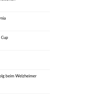
nia
s Cup
folg beim Welzheimer