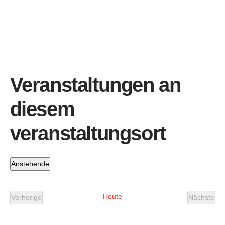
Veranstaltungen an
diesem
veranstaltungsort
Anstehende
Datum
wählen.
Heute
Vorherige
Nächste
Veranstaltungen
Veranst