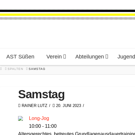
AST Süßen
Verein
Abteilungen
Jugen
HOME
SPALTEN
SAMSTAG
Samstag
RAINER LUTZ
20. JUNI 2023
Long-Jog
10:00
-
11:00
Altersgerechtes, betreutes Grundlagenausdauertraining