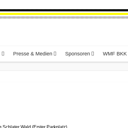
d
Presse & Medien
Sponsoren
WMF BKK H
 Schlater Wald (Erster Parkplatz)