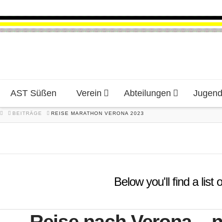
AST Süßen
Verein
Abteilungen
Jugen
HOME
BEITRÄGE
REISE MARATHON VERONA 2023
Below you'll find a lis
Reise nach Verona – n