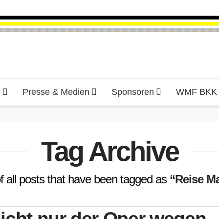
d
Presse & Medien
Sponsoren
WMF BKK H
Tag Archive
t of all posts that have been tagged as
“Reise M
icht nur der Oper wegen