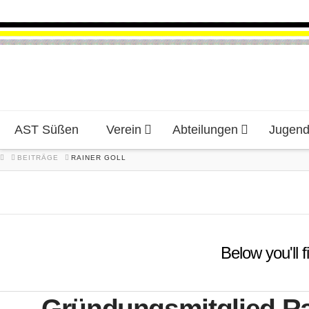
AST Süßen
Verein
Abteilungen
Jugen
HOME
BEITRÄGE
RAINER GOLL
Below you'll f
Gründungsmitglied Ra