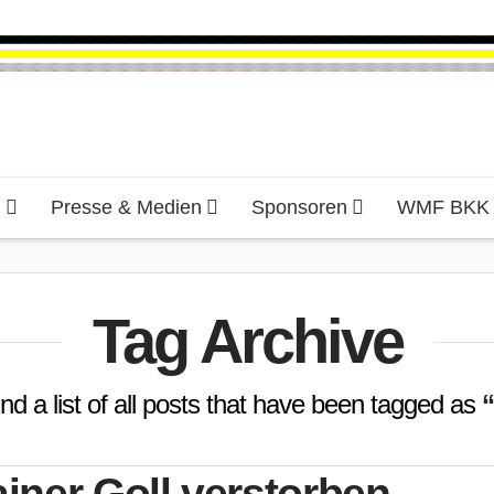
d
Presse & Medien
Sponsoren
WMF BKK H
Tag Archive
ind a list of all posts that have been tagged as
“
iner Goll verstorben