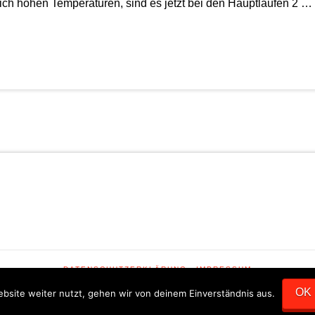
ich hohen Temperaturen, sind es jetzt bei den Hauptläufen 2 …
DATENSCHUTZERKLÄRUNG
IMPRESSUM
OK
bsite weiter nutzt, gehen wir von deinem Einverständnis aus.
SCHOTKA WEBDESIGN