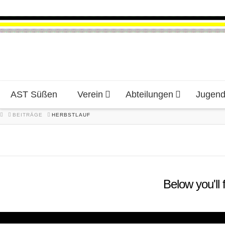
AST Süßen
Verein
Abteilungen
Jugen
HOME
BEITRÄGE
HERBSTLAUF
Below you'll 