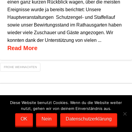
einen ganz kurzen Rückblick wagen, über die meisten
Ereignisse wurde ja bereits berichtet: Unsere
Hauptveranstaltungen Schutzengel- und Staffellauf
sowie unser Bewirtungsstand im Rathausgarten haben
wieder viele Zuschauer und Gäste angezogen. Wir
konnten dank der Unterstützung von vielen ...
Read More
FROHE WEIHNACHTEN
Diese Website benutzt Cookies. Wenn du die Website weiter
nutzt, gehen wir von deinem Einverständnis aus.
DATENSCHUTZERKLÄRUNG
IMPRESSUM
OK
Nein
Datenschutzerklärung
SCHOTKA WEBDESIGN