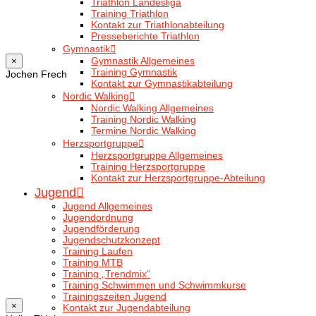
Triathlon Landesliga
Training Triathlon
Kontakt zur Triathlonabteilung
Presseberichte Triathlon
Gymnastik
Gymnastik Allgemeines
×
Training Gymnastik
Jochen Frech
Kontakt zur Gymnastikabteilung
Nordic Walking
Nordic Walking Allgemeines
Training Nordic Walking
Termine Nordic Walking
Herzsportgruppe
Herzsportgruppe Allgemeines
Training Herzsportgruppe
Kontakt zur Herzsportgruppe-Abteilung
Jugend
Jugend Allgemeines
Jugendordnung
Jugendförderung
Jugendschutzkonzept
Training Laufen
Training MTB
Training „Trendmix“
Training Schwimmen und Schwimmkurse
Trainingszeiten Jugend
×
Kontakt zur Jugendabteilung