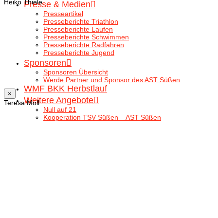
Heiko Thiele
Presse & Medien
Presseartikel
Presseberichte Triathlon
Presseberichte Laufen
Presseberichte Schwimmen
Presseberichte Radfahren
Presseberichte Jugend
Sponsoren
Sponsoren Übersicht
Werde Partner und Sponsor des AST Süßen
WMF BKK Herbstlauf
×
Weitere Angebote
Teresa Moll
Null auf 21
Kooperation TSV Süßen – AST Süßen