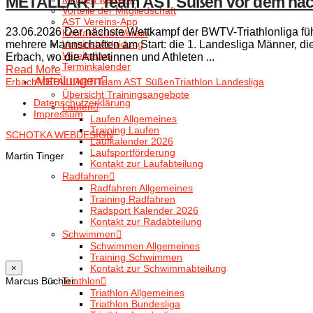
METALLART Team AST Süßen vor dem nächs
Vorteile der Mitgliedschaft
AST Vereins-App
23.06.2026 Der nächste Wettkampf der BWTV-Triathlonliga f
Kontakt zum Verein
mehrere Mannschaften am Start: die 1. Landesliga Männer, die
Vereinsbekleidung
Vereinsbus
Erbach, wo die Athletinnen und Athleten ...
Terminkalender
Read More
Abteilungen
Erbach
METALLART-Team AST Süßen
Triathlon Landesliga
Übersicht Trainingsangebote
Datenschutzerklärung
Laufen
Impressum
Laufen Allgemeines
Training Laufen
SCHOTKA WEBDESIGN
Laufkalender 2026
Laufsportförderung
Martin Tinger
Kontakt zur Laufabteilung
Radfahren
Radfahren Allgemeines
Training Radfahren
Radsport Kalender 2026
Kontakt zur Radabteilung
Schwimmen
Schwimmen Allgemeines
Training Schwimmen
×
Kontakt zur Schwimmabteilung
Marcus Büchler
Triathlon
Triathlon Allgemeines
Triathlon Bundesliga