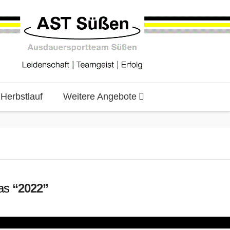
erbstlauf
Weitere Angebote
 as
“2022”