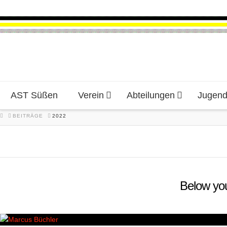
AST Süßen
Verein
Abteilungen
Jugen
HOME
BEITRÄGE
2022
Below you'