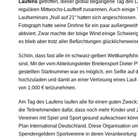
Laufens
getroffen, dieser global begangene Tag des L
regulären Mittwochs-Lauftreff zusammen. Auch einige
Laufseminars „Null auf 21“ hatten sich angeschlossen.
Fotograph hatte seine Drohne für ein paar außergewöh
aktiviert. Zwar machte der böige Wind einige Schwier
es blieb aber trotz aller Befürchtungen glücklicherwei
Schön, dass fast alle im schwarz-gelben Wettkampfshi
sind. Mit der vom Abteilungsleiter Breitensport Dieter 
gestellten Startnummer war es möglich, ein Selfie auf 
hochzuladen und damit an einer Verlosung eines Lauf
von 1.000 € teilzunehmen.
Am Tag des Laufens laufen alle für einen guten Zweck
die Teilnehmenden dafür, dass noch mehr Kinder und 
Vereinen mit Spiel und Sport gesund aufwachsen kön
Plan International Deutschland. Diese Organisation unt
Spendengeldern Sportvereine in deren Verantwortung