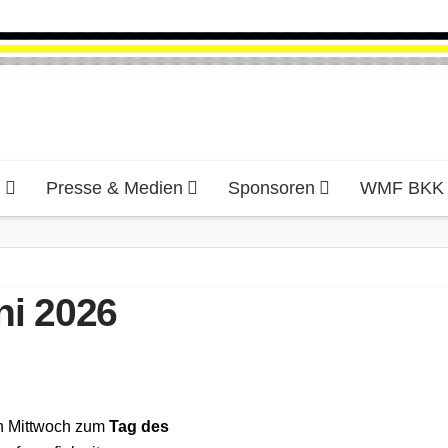
d
Presse & Medien
Sponsoren
WMF BKK H
ni 2026
en Mittwoch zum
Tag des