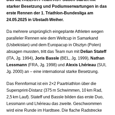
starker Besetzung und Podiumserwartungen in das
erste Rennen der 1. Triathlon-Bundesliga am
24.05.2025 in Ubstadt-Weiher.
Da mehrere ursprünglich eingeplante Athleten wegen
paralleler Rennen wie dem Weltcup in Samarkand
(Usbekistan) und dem Europacup in Olsztyn (Polen)
absagen mussten, tritt das Team nun mit
Delian Stateff
(ITA, Jg. 1994),
Joris Bassle
(BEL, Jg. 1999),
Nathan
Lessmann
(FRA, Jg. 1998) und
Alexis Lhérieau
(SUI,
Jg. 2000) an – eine international starke Besetzung.
Das Rennformat ist ein 2×2 Paartriathlon über die
Supersprint-Distanz (375 m Schwimmen, 10 km Rad,
2,5 km Lauf). Stateff und Bassle bilden das erste Duo,
Lessmann und Lhérieau das zweite. Geschwommen
wird eine Runde im Hardtsee. Die flache Radstrecke