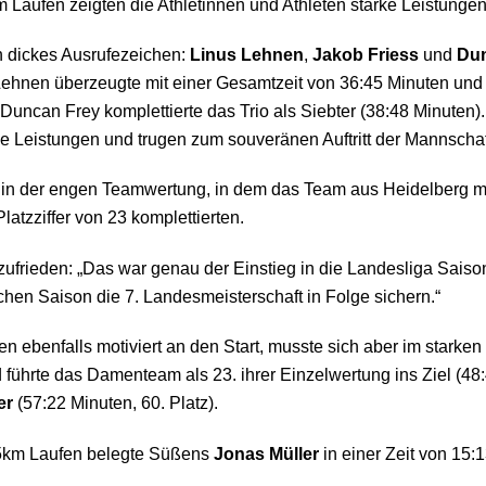
aufen zeigten die Athletinnen und Athleten starke Leistungen
 dickes Ausrufezeichen:
Linus Lehnen
,
Jakob Friess
und
Dun
ehnen überzeugte mit einer Gesamtzeit von 36:45 Minuten und 
d Duncan Frey komplettierte das Trio als Siebter (38:48 Minuten
de Leistungen und trugen zum souveränen Auftritt der Mannschaf
in der engen Teamwertung, in dem das Team aus Heidelberg mit 
latzziffer von 23 komplettierten.
rieden: „Das war genau der Einstieg in die Landesliga Saison 
ichen Saison die 7. Landesmeisterschaft in Folge sichern.“
enfalls motiviert an den Start, musste sich aber im starken 
 führte das Damenteam als 23. ihrer Einzelwertung ins Ziel (48
er
(57:22 Minuten, 60. Platz).
5km Laufen belegte Süßens
Jonas Müller
in einer Zeit von 15: