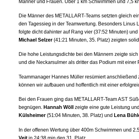
Männer und Frauen. Über 1 km Schwimmen und 7,5 km L
Die Männer des METALLART-Teams setzten gleich ein
den Tagessieg in der Teamwertung. Besonders Linus L
folgte dicht dahinter auf Rang vier (37:52 Minuten) un
Michael Selzer
(41:21 Minuten, 35. Platz) zeigten soli
Die hohe Leistungsdichte bei den Männern zeigte sich 
und die Neckarsulmer als dritter das Podium mit einer P
Teammanager Hannes Müller resümiert anschließend zuf
können wir aufbauen und hoffentlich mit einer erfolgre
Bei den Frauen ging das METALLART-Team AST Süßen eb
begnügen.
Hannah Wöll
zeigte eine gute Leistung und
Külsheimer
(51:04 Minuten, 38. Platz) und
Lena Bühl
In der offenen Wertung über 400m Schwimmen und 2.
Veit
in 24:38 min den 31. Platz