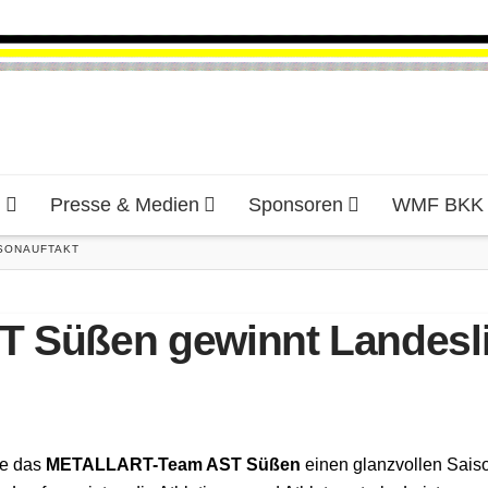
d
Presse & Medien
Sponsoren
WMF BKK H
SONAUFTAKT
Süßen gewinnt Landeslig
te das
METALLART-Team AST Süßen
einen glanzvollen Saiso