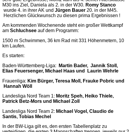
M30 ins Ziel, Daniela als 2. in der W30.
Romy Stanco
wurde 4. in ihrer AK und
Jürgen Bauer
20. in der M45.
Herzlichen Glückwunsch zu diesen prima Ergebnissen !
Am kommenden Wochenende steht ein großer Wettkampf
am
Schluchsee
auf dem Programm:
1500 m Schwimmen, 36 km Rad mit 331 Höhenmetern, 10
km Laufen.
Es starten:
Baden-Württemberg-Liga:
Martin Bader, Jannik Stoll,
Elias Feuersenger, Michael Haas und Laurin Wehrle
Frauenliga:
Kim Bürger, Teresa Moll, Frauke Pobric und
Hannah Wöll
Landesliga Nord Team 1:
Moritz Speh, Heiko Thiele,
Patrick Betz-Mors und Michael Zoll
Landesliga Nord Team 2:
Michael Vogel, Claudio de
Santis, Tobias Mechel
In der BW-Liga gilt es, den ersten Tabellenplatz zu
verteidigen, die ersten 3 Mannschaften trennen jeweils nur 2