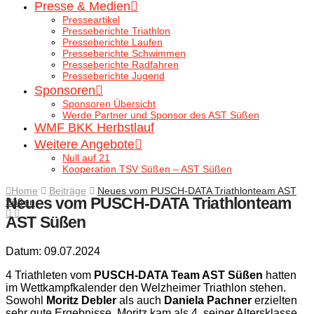
Presse & Medien
Presseartikel
Presseberichte Triathlon
Presseberichte Laufen
Presseberichte Schwimmen
Presseberichte Radfahren
Presseberichte Jugend
Sponsoren
Sponsoren Übersicht
Werde Partner und Sponsor des AST Süßen
WMF BKK Herbstlauf
Weitere Angebote
Null auf 21
Kooperation TSV Süßen – AST Süßen
Home
Beiträge
Neues vom PUSCH-DATA Triathlonteam AST
Neues vom PUSCH-DATA Triathlonteam
Süßen
AST Süßen
Datum: 09.07.2024
4 Triathleten vom
PUSCH-DATA Team AST Süßen
hatten
im Wettkampfkalender den Welzheimer Triathlon stehen.
Sowohl
Moritz Debler
als auch
Daniela Pachner
erzielten
sehr gute Ergebnisse, Moritz kam als 4. seiner Altersklasse