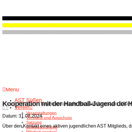
Menu
AST Süßen
Kooperation mit der Handball-Jugend der 
Home
Beiträge
Kooperation mit der Handball-Jugend der HSG 
Verein
Veranstaltungen
Datum: 31.08.2024
Vorstand und Ausschuss
Satzung
Über den Kontakt eines aktiven jugendlichen AST Mitglieds, d
Beitragsordnung
Mitglied werden!