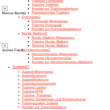
Triathlon Landesliga
Training Triathlon
Kontakt zur Triathlonabteilung
×
Presseberichte Triathlon
Marcus Büchler
Gymnastik
Gymnastik Allgemeines
Training Gymnastik
Kontakt zur Gymnastikabteilung
Nordic Walking
Nordic Walking Allgemeines
Training Nordic Walking
Termine Nordic Walking
×
Herzsportgruppe
Jochen Frech
Herzsportgruppe Allgemeines
Training Herzsportgruppe
Kontakt zur Herzsportgruppe-Abteilung
Jugend
Jugend Allgemeines
Jugendordnung
Jugendförderung
Jugendschutzkonzept
Training Laufen
Training MTB
Training „Trendmix“
Training Schwimmen und Schwimmkurse
Trainingszeiten Jugend
Kontakt zur Jugendabteilung