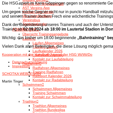
Die HSG spielt im Kreis Göppingen gegen so renommierte 
Vorteile der Mitgliedschaft
AST Vereins-App
Um gegen solche Gegner nicht nur in puncto Handball mitzuh
Kontakt zum Verein
Vereinsbekleidung
und seinem Trainer Jochen Frech eine wöchentliche Trainingse
Vereinsbus
Terminkalender
Dank der Begeisterung unseres Trainers und auch der Unterst
Abteilungen
Training ab
02.09.2024 ab 18:00 im Lautertal Stadion in Do
Übersicht Trainingsangebote
Wichtig: das bisher um 18:00 beginnende
„Bahntraining“ begi
Laufen
Laufen Allgemeines
Vielen Dank allen Beteiligten, die diese Lösung möglich gem
Training Laufen
Laufkalender 2026
Kooperation mit der Handball-Jugend der HSG Wi/Wi/Do
Laufsportförderung
Kontakt zur Laufabteilung
Datenschutzerklärung
Radfahren
Impressum
Radfahren Allgemeines
Training Radfahren
SCHOTKA WEBDESIGN
Radsport Kalender 2026
Kontakt zur Radabteilung
Martin Tinger
Schwimmen
Schwimmen Allgemeines
Training Schwimmen
Kontakt zur Schwimmabteilung
Triathlon
Triathlon Allgemeines
Triathlon Bundesliga