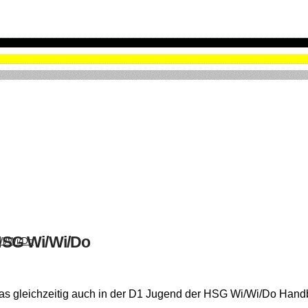
HSG Wi/Wi/Do
Wi/Wi/Do
as gleichzeitig auch in der D1 Jugend der HSG Wi/Wi/Do Handbal