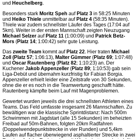
und
Heuchelberg
.
Besonders stark
Moritz Speh
auf
Platz 3
in 58:25 Minuten
und
Heiko Thiele
unmittelbar auf
Platz 4
(58:35 Minuten).
Thiele war zudem schnellster Läufer des Tages (17:04 auf
5km). Weiter in der ersten Mannschaft zeigten Neuzugang
Michael Selzer
auf
Platz 11
(1:00:09) und
Patrick Betz-
Mors
(
Platz 14
; 1:00:42) sehr gute Leistung.
Das
zweite Team
kommt auf
Platz 22
. Hier traten
Michael
Zoll (Platz 57
; 1:06:13),
Malter Gümmer
(
Platz 69
; 1:07:48)
und
Oscar Rautenberg
(
Platz 82
; 1:10:23) an. Der
Kuchener
Jakob Appenzeller
(
Platz 89
; 1:10:53) gab sein
Liga-Debüt und übernahm kurzfristig für Fabian Borgia.
Appenzeller erhielt leider eine Zeitstrafe von 30 Sekunden,
ohne die er es noch in die Teamwertung geschafft hätte.
Rautenberg kämpfte beim Lauf mit Magenproblemen.
Gewertet wurden jeweils die drei schnellsten Athleten eines
Teams. Das Feld umfasste insgesamt 26 Mannschaften. Zu
bewältigen war die klassische Sprintdistanz: Nach 500m
Schwimmen mit Jagdstart (alle 15 Sekunden) im beheizten
Freibad auf 50m-Bahnen, folgten 20km Radfahren
(Doppelwendepunktstrecke in vier Runden) und 5,4km
Laufen auf flacher überwiegend asphaltierter Strecke in zwei