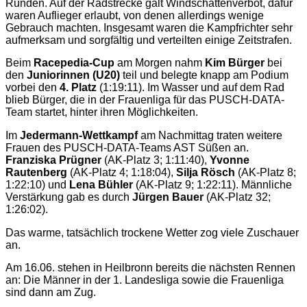
Runden. Auf der Radstrecke galt Windschattenverbot, dafür
waren Auflieger erlaubt, von denen allerdings wenige
Gebrauch machten. Insgesamt waren die Kampfrichter sehr
aufmerksam und sorgfältig und verteilten einige Zeitstrafen.
Beim
Racepedia-Cup
am Morgen nahm
Kim Bürger
bei
den
Juniorinnen (U20)
teil und belegte knapp am Podium
vorbei den
4. Platz
(1:19:11). Im Wasser und auf dem Rad
blieb Bürger, die in der Frauenliga für das PUSCH-DATA-
Team startet, hinter ihren Möglichkeiten.
Im
Jedermann-Wettkampf
am Nachmittag traten weitere
Frauen des PUSCH-DATA-Teams AST Süßen an.
Franziska Prügner
(AK-Platz 3; 1:11:40),
Yvonne
Rautenberg
(AK-Platz 4; 1:18:04),
Silja Rösch
(AK-Platz 8;
1:22:10) und
Lena Bühler
(AK-Platz 9; 1:22:11). Männliche
Verstärkung gab es durch
Jürgen Bauer
(AK-Platz 32;
1:26:02).
Das warme, tatsächlich trockene Wetter zog viele Zuschauer
an.
Am 16.06. stehen in Heilbronn bereits die nächsten Rennen
an: Die Männer in der 1. Landesliga sowie die Frauenliga
sind dann am Zug.