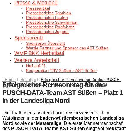
Presse & Medien
Presseartikel
Presseberichte Triathlon
Presseberichte Laufen
Presseberichte Schwimmen
Presseberichte Radfahren
Presseberichte Jugend
Sponsoren
Sponsoren Übersicht
Werde Partner und Sponsor des AST Süßen
WMF BKK Herbstlauf
Weitere Angebote
Null auf 21
Kooperation TSV Süßen – AST Süßen
Home
Beiträge
Erfolgreicher Rennsonntag für das PUSCH-
Erfolgreicher Rennsonntag für das
DATA-Team AST Süßen – Platz 1 in der Landesliga Nord
PUSCH-DATA-Team AST Süßen – Platz 1
in der Landesliga Nord
Die Triathleten aus dem Landkreis beweisen sich in
Waiblingen in der
baden-württembergischen Landesliga
Nord
sowie der
Mastersliga
. Die erste Männermannschaft
des
PUSCH-DATA-Teams AST Süßen siegt
vor
Neustadt