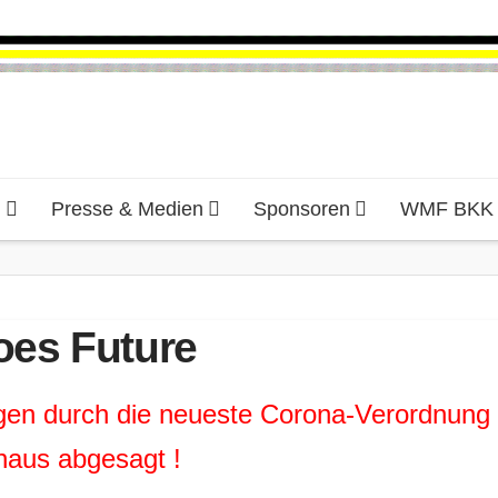
d
Presse & Medien
Sponsoren
WMF BKK H
es Future
ngen durch die neueste Corona-Verordnu
haus abgesagt !