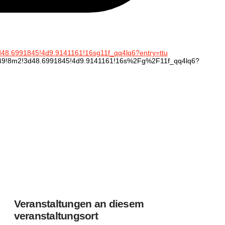
48.6991845!4d9.9141161!16sg11f_qq4lq6?entry=ttu
749!8m2!3d48.6991845!4d9.9141161!16s%2Fg%2F11f_qq4lq6?
Veranstaltungen an diesem
veranstaltungsort