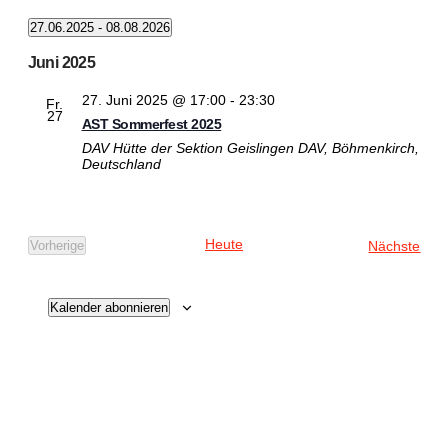
27.06.2025
 - 
08.08.2026
Datum
wählen.
Juni 2025
27. Juni 2025 @ 17:00
-
23:30
Fr.
27
AST Sommerfest 2025
DAV Hütte der Sektion Geislingen
DAV, Böhmenkirch,
Deutschland
Heute
Vera
Nächste
Vorherige
Veranstaltungen
Kalender abonnieren