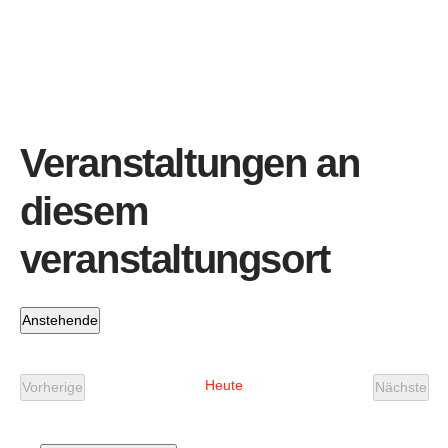
Veranstaltungen an
diesem
veranstaltungsort
Anstehende
Datum
wählen.
Heute
Vorherige
Nächste
Veranstaltungen
Veranst